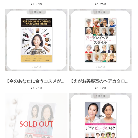
¥1,848
¥4,950
【今のあなたに合うコスメが分かる1冊】50歳からのBEST COSME&HAIR CARE ITEMS／扶桑社ムック
【えがお美容室のヘアカタログ】ネオ グレイヘア スタイル／扶桑社
¥1,210
¥1,320
SOLD OUT