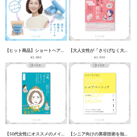
【ヒット商品】ショートヘア～ボブヘア用 / えがおのヘアカーラー / 水色カーラー(32mm・3本）、専用クリップ1本
【大人女性が「さりげなく大変身する」メイクの新常識】50代から楽しむメイクの教科書
¥2,480
¥1,430
【50代女性にオススメのメイク本】55歳、「今さらムリ?」あきらめていてもキレイになれます オバ見えメイク卒業マニュアル
【シニア向けの美容技術を知りたい美容師必見!!】21日で学び直し シニアベーシック