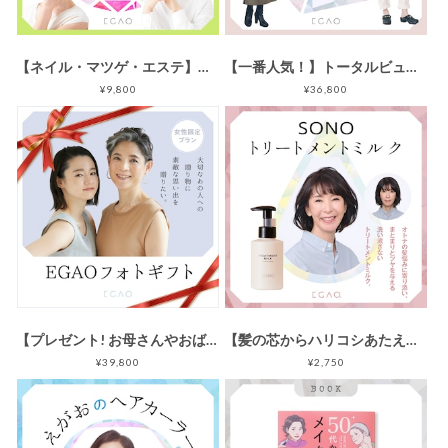
【ネイル・マツゲ・エステ】贅沢なご褒美プラン（女性限定）
【一番人気！】トータルビューティプラン（女性限定）
¥9,800
¥36,800
【プレゼント! お母さんやおばあちゃんへ】EGAOフォトギフト
【髪の芯からハリコシあたえ補修】ソノ トリートメントミルク<洗い流さないトリートメント>／100g
¥39,800
¥2,750