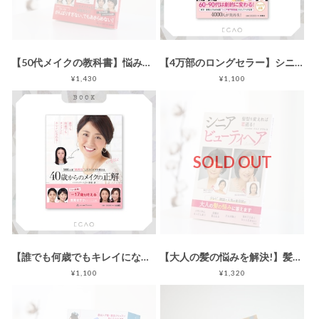
【50代メイクの教科書】悩みがぶっ飛ぶ50代からのヘア＆メイク術／扶桑社
【4万部のロングセラー】シニアビューティメイク／扶桑社
¥1,430
¥1,100
SOLD OUT
【誰でも何歳でもキレイになれる! 】40歳からのメイクの正解／扶桑社
【大人の髪の悩みを解決!】髪型を変えれば若返る! シニアビューティヘア／講談社
¥1,100
¥1,320